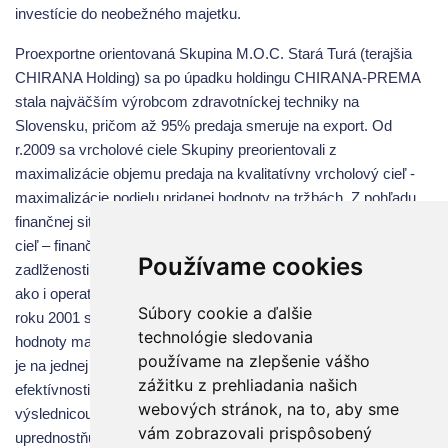
investície do neobežného majetku.
Proexportne orientovaná Skupina M.O.C. Stará Turá (terajšia
CHIRANA Holding) sa po úpadku holdingu CHIRANA-PREMA
stala najväčším výrobcom zdravotníckej techniky na
Slovensku, pričom až 95% predaja smeruje na export. Od
r.2009 sa vrcholové ciele Skupiny preorientovali z
maximalizácie objemu predaja na kvalitatívny vrcholový cieľ -
maximalizácie podielu pridanej hodnoty na tržbách. Z pohľadu
finančnej situácie Skupiny bol prijatý od jej založenia ako hlavný
cieľ – finančné riadenie garantujúce trvalé znižovanie
Používame cookies
zadlženosti. Tomuto cieľu sa podriaďujú tak investičné stratégie
ako i operatívne riadenie pracovného kapitálu, pričom už od
Súbory cookie a ďalšie
roku 2001 sa tento cieľ napriek viac ako zdvojnásobeniu
technológie sledovania
hodnoty majetku darí i trvale napĺňať. Tento mimoriadny úspech
používame na zlepšenie vášho
je na jednej strane výsledkom kvalitného finančného riadenia a
zážitku z prehliadania našich
efektívnosti samotnej prevádzky, ale tiež na druhej strane i
webových stránok, na to, aby sme
výslednicou zvolenej dividendovej politiky vlastníkov, ktorí
vám zobrazovali prispôsobený
uprednostňujú refinancovanie a ponechanie vyprodukovaných