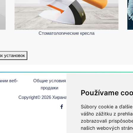
Стоматологические кресла
их установок
нии веб-
Oбщие условия
Авторское
По
продажи
право
Používame coo
Copyright© 2026 Хирана. Все права защишены.
Súbory cookie a ďalšie
vášho zážitku z prehli
zobrazovali prispôsobe
našich webových stráno