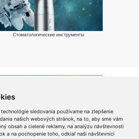
Стоматологические инструменты
литика защиты
Настройки файлов
информации
cookie
kies
 technológie sledovania používame na zlepšenie
adania našich webových stránok, na to, aby sme vám
ný obsah a cielené reklamy, na analýzu návštevnosti
k a na pochopenie toho, odkiaľ naši návštevníci