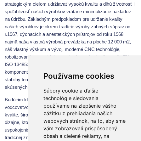
strategickým cieľom udržiavať vysokú kvalitu a dlhú životnosť i
spoľahlivosť našich výrobkov vrátane minimalizácie nákladov
na údržbu. Základným predpokladom pre udržanie kvality
našich výrobkov je okrem tradície výroby zubných súprav od
r.1967, dýchacích a anestetických prístrojov od roku 1968
najmä naša vlastná výrobná prevádzka na ploche 12 000 m2,
náš vlastný výskum a vývoj, moderné CNC technológie,
robotizované pracoviská, zavedený systém kvality podľa EN
ISO 13485:2016, aplikácia výlučne osvedčených kvalitných
komponentov od renomovaných dodávateľov a predovšetkým
Používame cookies
stabilný team našich takmer 300 vysokokvalifikovaných
skúsených pracovníkov v Starej Turej.
Súbory cookie a ďalšie
technológie sledovania
Budúcim kľúčovým poslaním skupiny CHIRANA Holding je
používame na zlepšenie vášho
vodcovstvo a trvalý rast, založený na úspešnej histórii, trvalej
zážitku z prehliadania našich
kvalite, širokej škále produktového portfólia a atraktívnom
webových stránok, na to, aby sme
dizajne, ktoré sú motivované najmä snahou o komplexné
vám zobrazovali prispôsobený
uspokojenie potrieb zákazníkov a rozvoj dobrého mena našej
obsah a cielené reklamy, na
tradičnej značky „CHIRANA“.