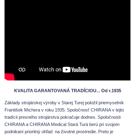
KVALITA GARANTOVANÁ TRADÍCIOU... Od r.1935
Základy strojárskej výroby v Starej Turej položil priemyselník
František Michera v roku 1935. Spoločnosť CHIRANA v tejto
tradícii presného strojárstva pokračuje dodnes. Spoločnosti
CHIRANA a CHIRANA Medical Stará Turá berú pri svojom
podnikaní prioritný ohľad na životné prostredie. Preto je