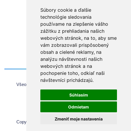
Prihlásiť
Súbory cookie a ďalšie
technológie sledovania
Zabudli ste heslo?
používame na zlepšenie vášho
zážitku z prehliadania našich
webových stránok, na to, aby sme
vám zobrazovali prispôsobený
obsah a cielené reklamy, na
analýzu návštevnosti našich
webových stránok a na
pochopenie toho, odkiaľ naši
Domov
návštevníci prichádzajú.
Všeobecné informácie o používaní webovej stránky
Všeobecné obchodné podmienky
Súhlasím
Autorské práva
Ochrana súkromia
Odmietam
Nastavenie Cookie
Zmeniť moje nastavenia
Copyright © 2026 Chirana, Všetky práva vyhradené