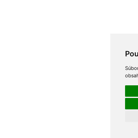
Pou
Súbor
obsah