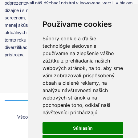
odprezentovali náš dýchací prístroj v inovovanej verzii, v bielom
dizajne i s novým intuitívnym užívateľským rozhraním a Easy
screenom, ktorý umožňuje prístroj ovládať veľmi jednoducho i
Používame cookies
menej skúsenému užívateľovi. Náš stánok navštívilo množstvo
aktuálnych ale i nových potenciálnych partnerov, s ktorými v
Súbory cookie a ďalšie
tomto roku plánujeme preniknúť na nové trhy a zlepšiť tak
technológie sledovania
diverzifikáciu predaja našich dýchacích i anestetických
používame na zlepšenie vášho
prístrojov.
zážitku z prehliadania našich
webových stránok, na to, aby sme
vám zobrazovali prispôsobený
obsah a cielené reklamy, na
analýzu návštevnosti našich
webových stránok a na
pochopenie toho, odkiaľ naši
Domov
návštevníci prichádzajú.
Všeobecné informácie o používaní webovej stránky
Všeobecné obchodné podmienky
Súhlasím
Autorské práva