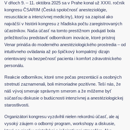
V dňoch 9. – 11. októbra 2025 sa v Prahe konal už XXXI. ročník
kongresu ČSARIM (Česká spoločnosť anesteziológie,
resuscitácie a intenzívnej medicíny), ktorý sa zapísal ako
najväčší v histórii kongresu z hľadiska počtu zaregistrovaných
účastníkov. Naša účasť na tomto prestížnom podujatí bola
príležitosťou predstaviť odborníkom inovácie, ktoré prístroj
Venar prináša do moderného anestéziologického prostredia – od
intuitívneho ovládania až po špičkový kompaktný dizajn
orientovaný na bezpečnosť pacienta i komfort zdravotníckeho
personálu.
Reakcie odborníkov, ktoré sme počas prezentácií a osobných
stretnutí zaznamenali, boli mimoriadne pozitívne. Teší nás, že
náš vývoj smeruje správnym smerom a že môžeme byť
súčasťou diskusie o budúcnosti intenzívnej a anestéziologickej
starostlivosti.
Organizátori kongresu vyzdvihli nielen rekordnú účasť, ale aj
vysoký záujem o odborný program, workshopy a diskusie,