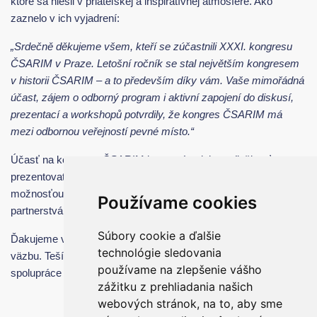
ktoré sa niesli v priateľskej a inšpiratívnej atmosfére. Ako
zaznelo v ich vyjadrení:
„Srdečně děkujeme všem, kteří se zúčastnili XXXI. kongresu
ČSARIM v Praze. Letošní ročník se stal největším kongresem
v historii ČSARIM – a to především díky vám. Vaše mimořádná
účast, zájem o odborný program i aktivní zapojení do diskusí,
prezentací a workshopů potvrdily, že kongres ČSARIM má
mezi odbornou veřejností pevné místo.“
Účasť na kongrese ČSARIM je pre nás nielen príležitosťou
prezentovať naše technologické riešenia, ale predovšetkým
možnosťou počúvať potreby odborníkov a nadviazať nové
Používame cookies
partnerstvá.
Súbory cookie a ďalšie
Ďakujeme všetkým, ktorí nás navštívili, za ich záujem a spätnú
technológie sledovania
väzbu. Tešíme sa na ďalšie spoločné stretnutia a pokračovanie
používame na zlepšenie vášho
spolupráce v mene zlepšovania zdravotnej starostlivosti.
zážitku z prehliadania našich
webových stránok, na to, aby sme