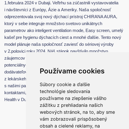
1.februára 2024 v Dubaji. Veľtrhu sa zúčastnili vystavovatelia
i návštevníci z Európy, Ázie a Ameriky. Naša spoločnosť
odprezentovala svoj nový dýchací prístroj CHIRANA AURA,
ktorý v sebe integruje množstvo svetovo unikátnych
parametrov ako inteligent ventilation mode, Easy screen, umelý
kašeľ pre hygienu dýchacích ciest a mnohé ďalšie. Tento nový
model plánuje naša spoločnosť zaviesť do sériovej výroby
v 2.polovici roku 2024. Náš stánok navštívilo množstvo
záujemcov o naše výrobky, existujúcich ale i nových
potenciálnych zákazníkov a zástupcov popredných
Používame cookies
dodávateľov zdravotníckych zariadení i odborníkov
z lekárskeho prostredia. Tešíme sa na ďalší rozvoj spolupráce
Súbory cookie a ďalšie
s našimi partnermi a rozbehnutie nových partnerstiev s novými
technológie sledovania
kontaktami, ktoré sme získali na tohoročnej výstave Arab
používame na zlepšenie vášho
Health v Dubaji.
zážitku z prehliadania našich
webových stránok, na to, aby sme
vám zobrazovali prispôsobený
obsah a cielené reklamy, na