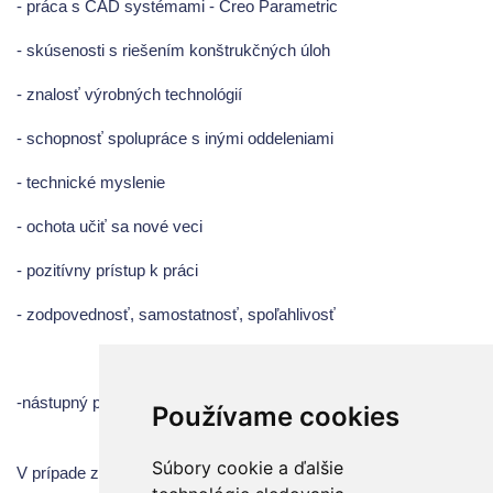
- práca s CAD systémami - Creo Parametric
- skúsenosti s riešením konštrukčných úloh
- znalosť výrobných technológií
- schopnosť spolupráce s inými oddeleniami
- technické myslenie
- ochota učiť sa nové veci
- pozitívny prístup k práci
- zodpovednosť, samostatnosť, spoľahlivosť
-nástupný plat v závislosti od znalostí a skúseností uchádzača
Používame cookies
Súbory cookie a ďalšie
V prípade záujmu o túto pracovnú pozíciu, kontaktujte naše