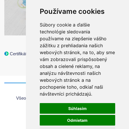
Používame cookies
Súbory cookie a ďalšie
technológie sledovania
používame na zlepšenie vášho
zážitku z prehliadania našich
webových stránok, na to, aby sme
Certifikáty
vám zobrazovali prispôsobený
obsah a cielené reklamy, na
analýzu návštevnosti našich
webových stránok a na
pochopenie toho, odkiaľ naši
Domov
návštevníci prichádzajú.
Všeobecné informácie o používaní webovej stránky
Všeobecné obchodné podmienky
Súhlasím
Autorské práva
Ochrana súkromia
Odmietam
Nastavenie Cookie