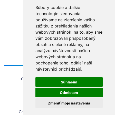
Súbory cookie a ďalšie
technológie sledovania
používame na zlepšenie vášho
zážitku z prehliadania našich
webových stránok, na to, aby sme
vám zobrazovali prispôsobený
obsah a cielené reklamy, na
analýzu návštevnosti našich
webových stránok a na
pochopenie toho, odkiaľ naši
návštevníci prichádzajú.
Home
General information about using the website
Súhlasím
Sales Terms & Conditions
Copyrights
Odmietam
Privacy Policy
Zmeniť moje nastavenia
Cookie settings
Copyright © 2026 Chirana | All rights reserved.