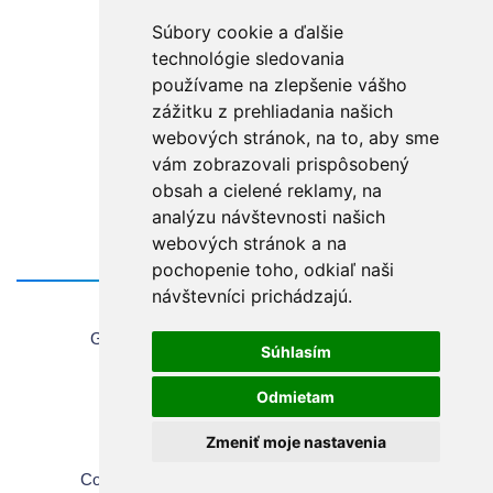
Súbory cookie a ďalšie
technológie sledovania
používame na zlepšenie vášho
zážitku z prehliadania našich
webových stránok, na to, aby sme
vám zobrazovali prispôsobený
obsah a cielené reklamy, na
analýzu návštevnosti našich
webových stránok a na
pochopenie toho, odkiaľ naši
návštevníci prichádzajú.
Home
General information about using the website
Súhlasím
Sales Terms & Conditions
Copyrights
Odmietam
Privacy Policy
Zmeniť moje nastavenia
Cookie settings
Copyright © 2026 Chirana | All rights reserved.