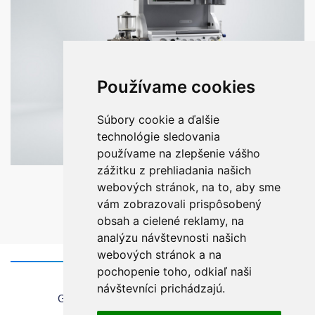
Používame cookies
Súbory cookie a ďalšie
technológie sledovania
používame na zlepšenie vášho
zážitku z prehliadania našich
VENAR OMEGA
webových stránok, na to, aby sme
vám zobrazovali prispôsobený
obsah a cielené reklamy, na
analýzu návštevnosti našich
webových stránok a na
pochopenie toho, odkiaľ naši
Home
návštevníci prichádzajú.
General information about using the website